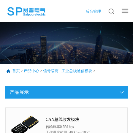
后台管理
首页
>
产品中心
>
信号隔离 - 工业总线通信模块
>
产品展示
CAN总线收发模块
传输速率0-5M bps
工作温度范围:-40°C to+105C