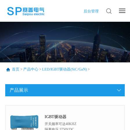
后台管理
首页
>
产品中心
>
LED/IGBT驱动器(SiC/GaN)
>
产品展示
IGBT驱动器
开关频率可达40KHZ
隔离电压:3750VDC